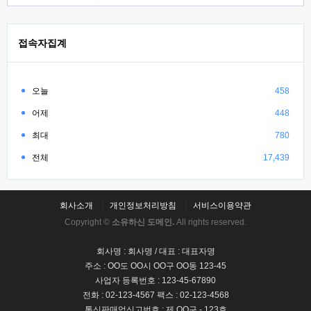
접속자집계
오늘
458
어제
448
최대
780
전체
17,439
회사소개
개인정보처리방침
서비스이용약관
Copyright ©
소유하신 도메인.
All rights reserved.
회사명 : 회사명 / 대표 : 대표자명
주소 : OO도 OO시 OO구 OO동 123-45
사업자 등록번호 : 123-45-67890
전화 : 02-123-4567 팩스 : 02-123-4568
통신판매업신고번호 : 제 OO구 - 123호